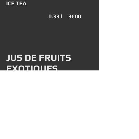
ICE TEA
0.33 l 3€00
JUS DE FRUITS
EXOTIQUES
JUS D'ANANAS, LYCHEE,
MANGUE OU COCO
0.25 l 3€50