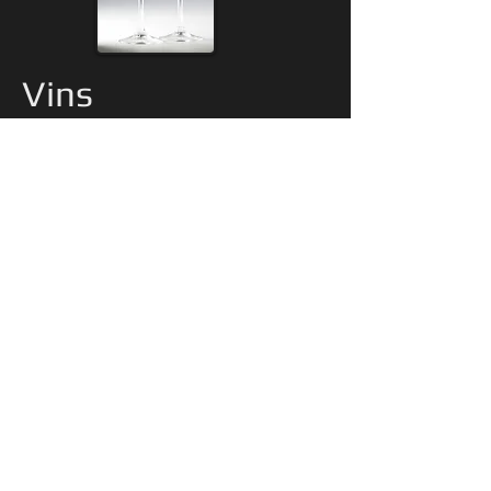
Vins
Blanc : Bourgogne Aligoté Valentin
Vignot 2021
Rosé : Rosé de Provence, Chateau
Cavalier, 2021
Rouge : Bio AOP Terrasses du
Larzac, La Croix Saint Privat, 2021
(1 bouteille pour 3 personnes)