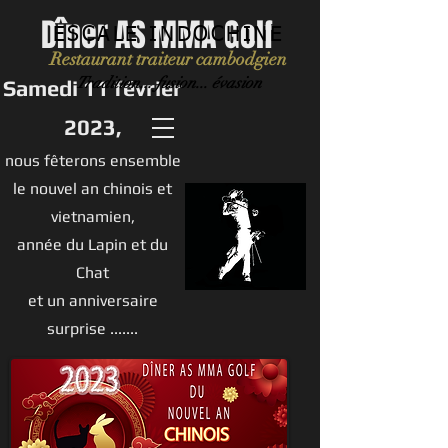
Dîner AS MMA Golf
ESCALE INDOCHINE
Restaurant traiteur cambodgien
Tradition... fusion... évasion
Samedi 11 février
2023,
nous fêterons ensemble
le nouvel an chinois et
vietnamien,
année du Lapin et du
Chat
et un anniversaire
surprise .......